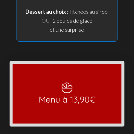
Dessert au choix :
litchees au sirop
OU
2 boules de glace
et une surprise
Une entrée - un plat - un dessert
Menu à 13,90€
Voir le menu