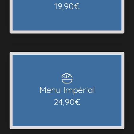
Voir le menu
19,90€
2 entrées - un plat - un dessert
Menu Impérial
Voir le menu
24,90€