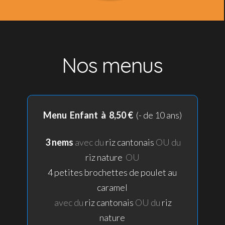
Nos menus
Menu Enfant à 8,50 €
(- de 10 ans)
3 nems
avec du
riz cantonais
OU
du
riz nature
OU
4 petites brochettes de poulet au
caramel
avec du
riz cantonais
OU du
riz
nature